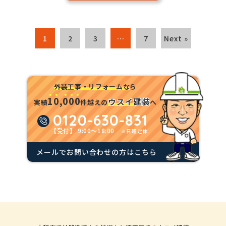
1
2
3
…
7
Next »
外装工事・リフォームな
ら
1
0
,
0
0
0
ウスイ建装
実績
件越えの
へ
0120-630-831
【受付】 9:00～18:00
※日曜定休
メールでお問い合わせの方はこちら