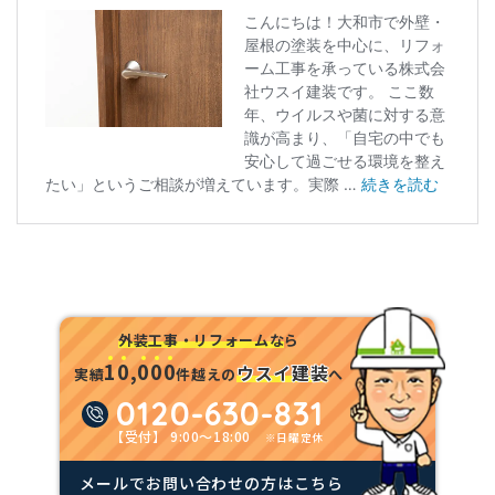
外装工事・リフォームな
ら
1
0
,
0
0
0
ウスイ建装
実績
件越えの
へ
0120-630-831
【受付】 9:00～18:00
※日曜定休
メールでお問い合わせの方はこちら