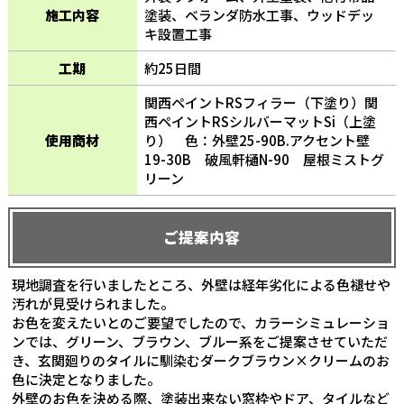
施工内容
塗装、ベランダ防水工事、ウッドデッ
キ設置工事
工期
約25日間
関西ペイントRSフィラー（下塗り）関
西ペイントRSシルバーマットSi（上塗
使用商材
り） 色：外壁25-90B.アクセント壁
19-30B 破風軒樋N-90 屋根ミストグ
リーン
ご提案内容
現地調査を行いましたところ、外壁は経年劣化による色褪せや
汚れが見受けられました。
お色を変えたいとのご要望でしたので、カラーシミュレーショ
ンでは、グリーン、ブラウン、ブルー系をご提案させていただ
き、玄関廻りのタイルに馴染むダークブラウン×クリームのお
色に決定となりました。
外壁のお色を決める際、塗装出来ない窓枠やドア、タイルなど