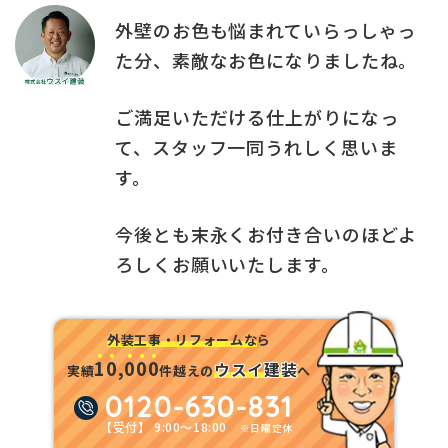
外壁のお色も悩まれていらっしゃっ
た分、素敵なお色になりましたね。
ご満足いただける仕上がりになっ
て、スタッフ一同うれしく思いま
す。
今後とも末永くお付き合いのほどよ
ろしくお願いいたします。
外装工事・リフォームな
ら
1
0
,
0
0
0
ウスイ建装
実績
件越えの
へ
0120-630-831
【受付】 9:00～18:00
※日曜定休