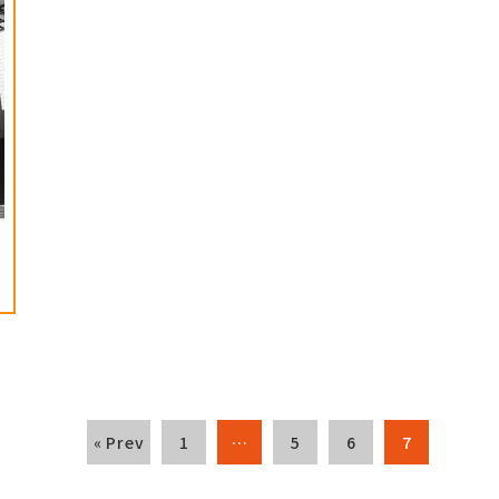
« Prev
1
…
5
6
7