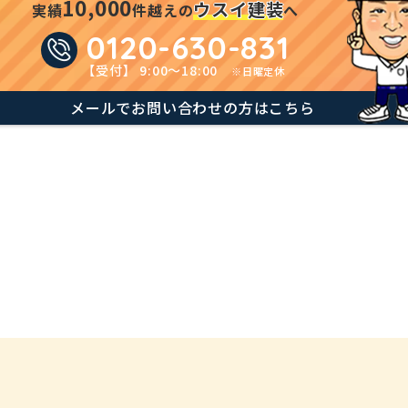
1
0
,
0
0
0
ウスイ建装
実績
件越えの
へ
0120-630-831
【受付】 9:00～18:00
※日曜定休
メールでお問い合わせの方はこちら