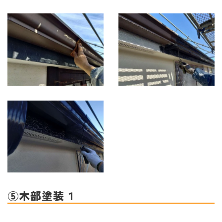
⑤木部塗装１