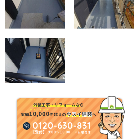
外装工事・リフォームな
ら
1
0
,
0
0
0
ウスイ建装
実績
件越えの
へ
0120-630-831
【受付】 9:00～18:00
※日曜定休