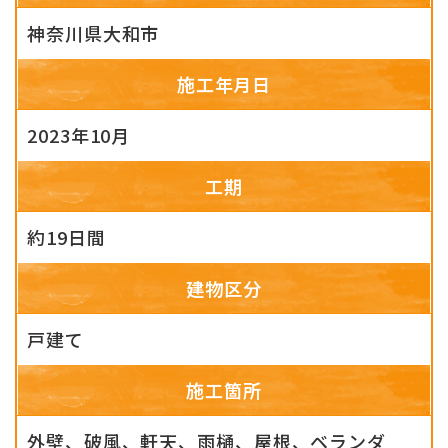
神奈川県大和市
施工年月日
2023年10月
工期
約19日間
建物区分
戸建て
施工箇所
外壁、破風、軒天、雨樋、屋根、ベランダ