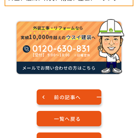
外装工事・リフォームな
ら
1
0
,
0
0
0
ウスイ建装
実績
件越えの
へ
0120-630-831
【受付】 9:00～18:00
※日曜定休
メールでお問い合わせの方はこちら
前の記事へ
一覧へ戻る