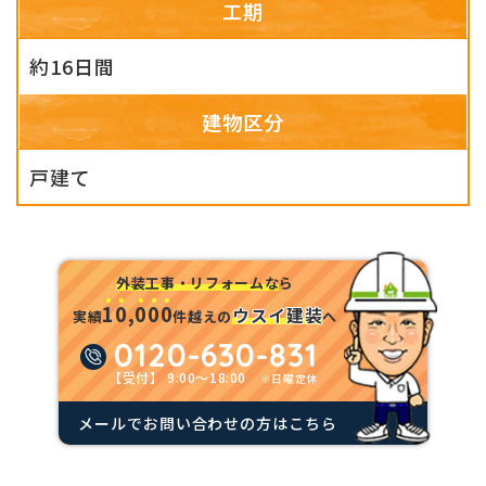
工期
約16日間
建物区分
戸建て
外装工事・リフォームな
ら
1
0
,
0
0
0
ウスイ建装
実績
件越えの
へ
0120-630-831
【受付】 9:00～18:00
※日曜定休
メールでお問い合わせの方はこちら