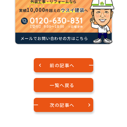
外装工事・リフォームな
ら
1
0
,
0
0
0
ウスイ建装
実績
件越えの
へ
0120-630-831
【受付】 9:00～18:00
※日曜定休
メールでお問い合わせの方はこちら
前の記事へ
一覧へ戻る
次の記事へ