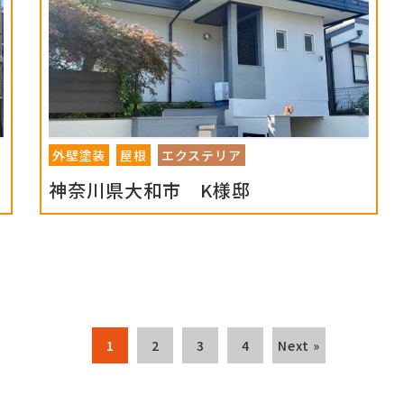
外壁塗装
屋根
エクステリア
神奈川県大和市 K様邸
1
2
3
4
Next »