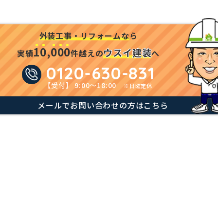
外装工事・リフォームな
ら
1
0
,
0
0
0
ウスイ建装
実績
件越えの
へ
0120-630-831
【受付】 9:00～18:00
※日曜定休
メールでお問い合わせの方はこちら